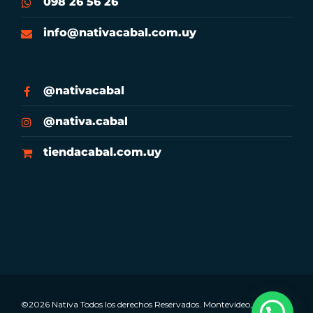
098 26 56 26
info@nativacabal.com.uy
@nativacabal
@nativa.cabal
tiendacabal.com.uy
©2026 Nativa Todos los derechos Reservados. Montevideo, Uruguay.