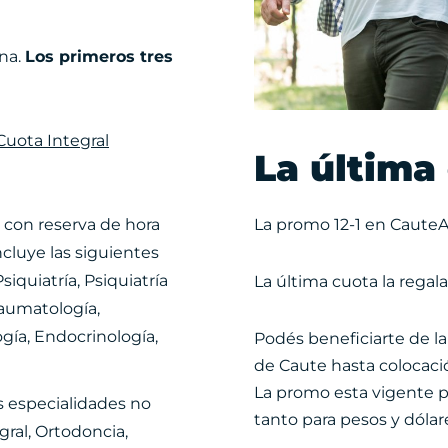
na.
Los primeros tres
Cuota Integral
La última
La promo 12-1 en CauteA
, con reserva de hora
ncluye las siguientes
iquiatría, Psiquiatría
La última cuota la regala
Traumatología,
ogía, Endocrinología,
Podés beneficiarte de l
de Caute hasta colocaci
La promo esta vigente pa
s especialidades no
tanto para pesos y dólar
gral, Ortodoncia,