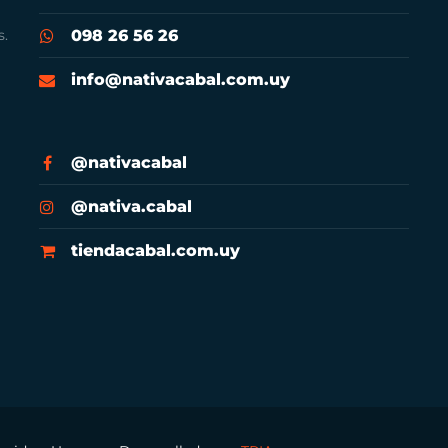
s.
098 26 56 26
info@nativacabal.com.uy
@nativacabal
@nativa.cabal
tiendacabal.com.uy