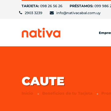
TARJETA:
098 26 56 26
PRÉSTAMOS:
099 986 
2903 3239
info@nativacabal.com.uy
Empre
CAUTE
Inicio
Beneficios de tu Tarjeta
Pro