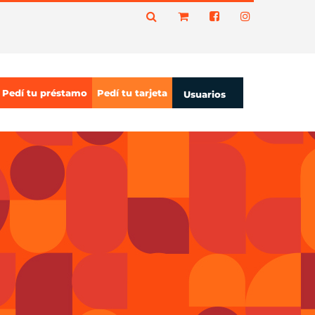
Pedí tu préstamo
Pedí tu tarjeta
Usuarios