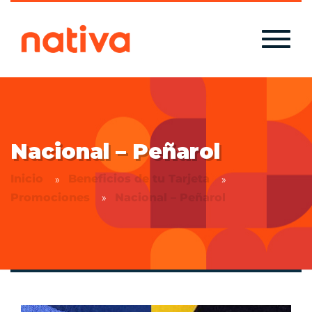
Nacional – Peñarol
Inicio
Beneficios de tu Tarjeta
Promociones
Nacional – Peñarol