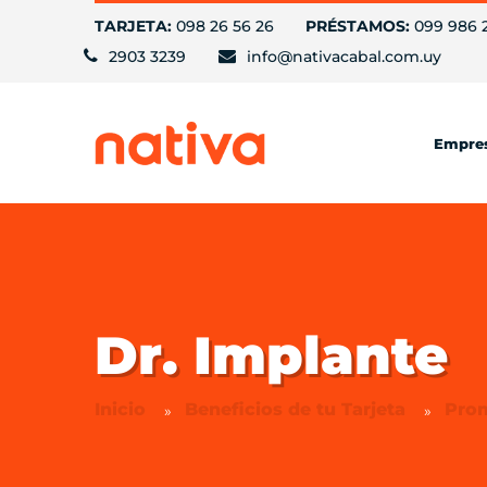
TARJETA:
098 26 56 26
PRÉSTAMOS:
099 986 
2903 3239
info@nativacabal.com.uy
Empre
Dr. Implante
Inicio
Beneficios de tu Tarjeta
Pro