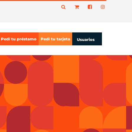
Pedí tu préstamo
Pedí tu tarjeta
Usuarios