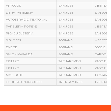
ANTOJOS
SAN JOSE
LIBERTAD
LIBRA PAPELERIA
SAN JOSE
SAN JOSE
AUTOSERVICIO PEATONAL
SAN JOSE
SAN JOSE
PAPELERIA POPEYE
SAN JOSE
LIBERTAD
PICA JUGUETERIA
SAN JOSE
SAN JOSE
SIGLO XXI
SORIANO
MERCEDE
EMEGE
SORIANO
JOSE E. 
SALON MAFALDA
SORIANO
CARDONA
EXITAZO
TACUAREMBO
PASO DE 
EXITAZO
TACUAREMBO
PASO DE 
MONIGOTE
TACUAREMBO
TACUARE
EL OFERTON JUGUETES
TREINTA Y TRES
TREINTA Y