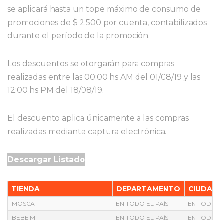
se aplicará hasta un tope máximo de consumo de
promociones de $ 2.500 por cuenta, contabilizados
durante el período de la promoción.
Los descuentos se otorgarán para compras
realizadas entre las 00:00 hs AM del 01/08/19 y las
12:00 hs PM del 18/08/19.
El descuento aplica únicamente a las compras
realizadas mediante captura electrónica.
Descargar Listado
TIENDA
DEPARTAMENTO
CIUDAD
MOSCA
EN TODO EL PAÍS
EN TODO E
BEBE MI
EN TODO EL PAÍS
EN TODO E