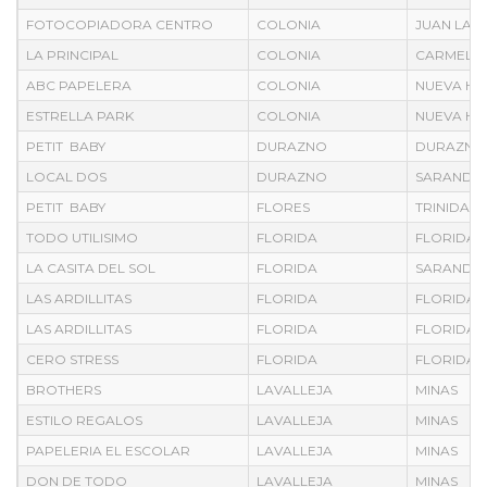
FOTOCOPIADORA CENTRO
COLONIA
JUAN LAC
LA PRINCIPAL
COLONIA
CARMELO
ABC PAPELERA
COLONIA
NUEVA HE
ESTRELLA PARK
COLONIA
NUEVA HE
PETIT BABY
DURAZNO
DURAZNO
LOCAL DOS
DURAZNO
SARANDI D
PETIT BABY
FLORES
TRINIDAD
TODO UTILISIMO
FLORIDA
FLORIDA
LA CASITA DEL SOL
FLORIDA
SARANDI 
LAS ARDILLITAS
FLORIDA
FLORIDA
LAS ARDILLITAS
FLORIDA
FLORIDA
CERO STRESS
FLORIDA
FLORIDA
BROTHERS
LAVALLEJA
MINAS
ESTILO REGALOS
LAVALLEJA
MINAS
PAPELERIA EL ESCOLAR
LAVALLEJA
MINAS
DON DE TODO
LAVALLEJA
MINAS