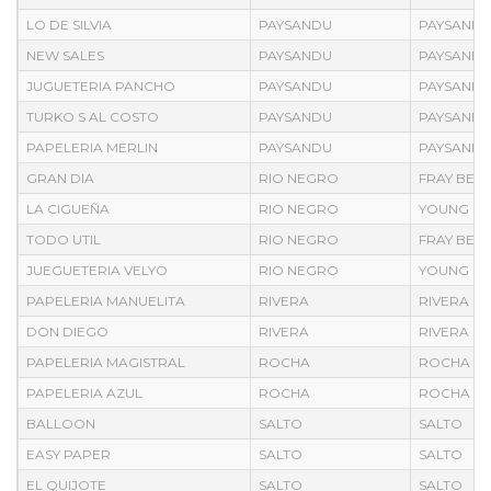
LO DE SILVIA
PAYSANDU
PAYSAND
NEW SALES
PAYSANDU
PAYSAND
JUGUETERIA PANCHO
PAYSANDU
PAYSAND
TURKO S AL COSTO
PAYSANDU
PAYSAND
PAPELERIA MERLIN
PAYSANDU
PAYSAND
GRAN DIA
RIO NEGRO
FRAY BEN
LA CIGUEÑA
RIO NEGRO
YOUNG
TODO UTIL
RIO NEGRO
FRAY BEN
JUEGUETERIA VELYO
RIO NEGRO
YOUNG
PAPELERIA MANUELITA
RIVERA
RIVERA
DON DIEGO
RIVERA
RIVERA
PAPELERIA MAGISTRAL
ROCHA
ROCHA
PAPELERIA AZUL
ROCHA
ROCHA
BALLOON
SALTO
SALTO
EASY PAPER
SALTO
SALTO
EL QUIJOTE
SALTO
SALTO