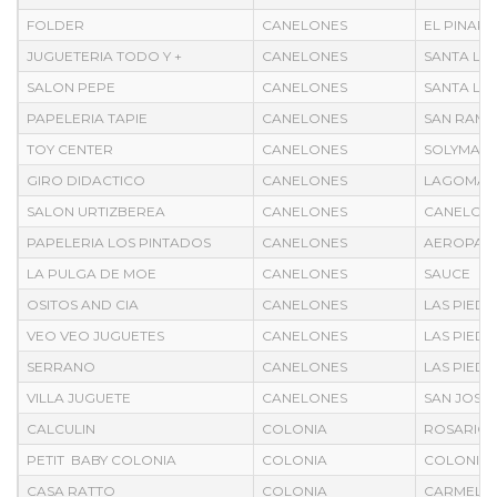
FOLDER
CANELONES
EL PINAR
JUGUETERIA TODO Y +
CANELONES
SANTA LU
SALON PEPE
CANELONES
SANTA LU
PAPELERIA TAPIE
CANELONES
SAN RAM
TOY CENTER
CANELONES
SOLYMAR
GIRO DIDACTICO
CANELONES
LAGOMAR
SALON URTIZBEREA
CANELONES
CANELON
PAPELERIA LOS PINTADOS
CANELONES
AEROPAR
LA PULGA DE MOE
CANELONES
SAUCE
OSITOS AND CIA
CANELONES
LAS PIED
VEO VEO JUGUETES
CANELONES
LAS PIED
SERRANO
CANELONES
LAS PIED
VILLA JUGUETE
CANELONES
SAN JOSE
CALCULIN
COLONIA
ROSARIO
PETIT BABY COLONIA
COLONIA
COLONIA
CASA RATTO
COLONIA
CARMELO