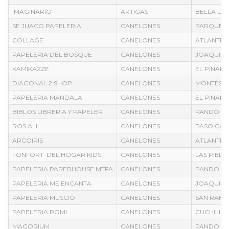
IMAGINARIO
ARTIGAS
BELLA UN
SE JUACO PAPELERIA
CANELONES
PARQUE D
COLLAGE
CANELONES
ATLANTID
PAPELERIA DEL BOSQUE
CANELONES
JOAQUIN 
KAMIKAZZE
CANELONES
EL PINAR
DIAGONAL 2 SHOP
CANELONES
MONTES
PAPELERIA MANDALA
CANELONES
EL PINAR
BIBLOS LIBRERIA Y PAPELER
CANELONES
PANDO
ROS ALI
CANELONES
PASO CA
ARCOIRIS
CANELONES
ATLANTID
FONFORT DEL HOGAR KIDS
CANELONES
LAS PIED
PAPELERIA PAPERHOUSE MTFA
CANELONES
PANDO
PAPELERIA ME ENCANTA
CANELONES
JOAQUIN 
PAPELERIA MUSCIO
CANELONES
SAN RAM
PAPELERIA ROMI
CANELONES
CUCHILLA
MAGORIUM
CANELONES
PANDO