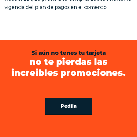
vigencia del plan de pagos en el comercio.
Si aún no tenes tu tarjeta
no te pierdas las
increibles promociones.
Pedila