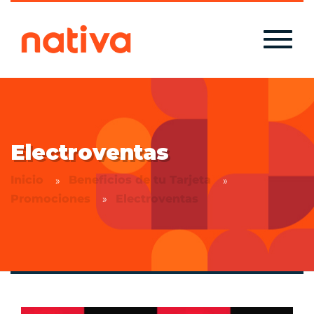
Electroventas
Inicio
Beneficios de tu Tarjeta
Promociones
Electroventas