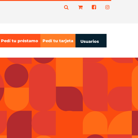
Pedí tu préstamo
Pedí tu tarjeta
Usuarios