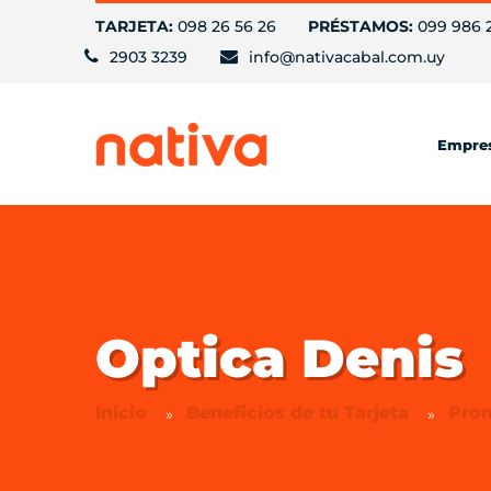
TARJETA:
098 26 56 26
PRÉSTAMOS:
099 986 
2903 3239
info@nativacabal.com.uy
Empre
Optica Denis
Inicio
Beneficios de tu Tarjeta
Pro