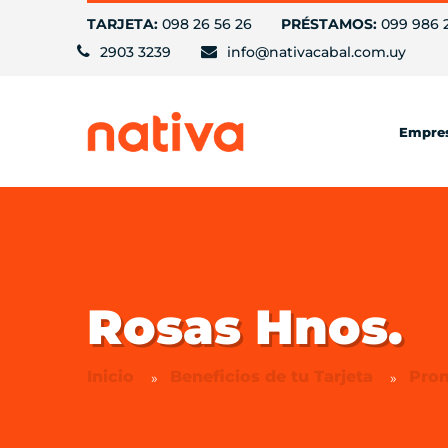
TARJETA:
098 26 56 26
PRÉSTAMOS:
099 986 
2903 3239
info@nativacabal.com.uy
Empre
Rosas Hnos.
Inicio
Beneficios de tu Tarjeta
Pro