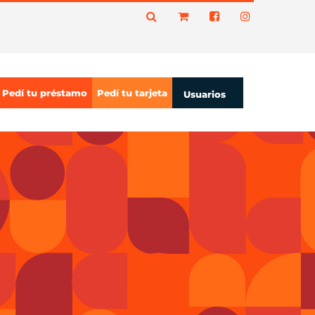
Pedí tu préstamo
Pedí tu tarjeta
Usuarios