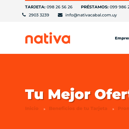
TARJETA:
098 26 56 26
PRÉSTAMOS:
099 986 
2903 3239
info@nativacabal.com.uy
Empre
Tu Mejor Ofer
Inicio
Beneficios de tu Tarjeta
Pro