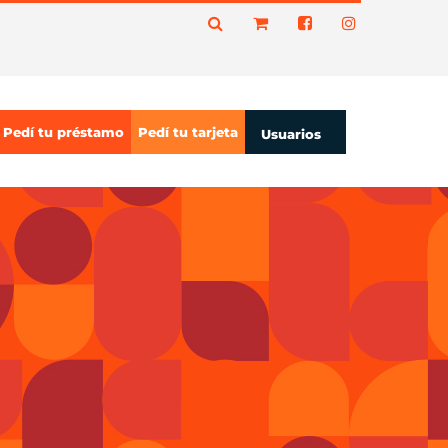
Pedí tu préstamo
Pedí tu tarjeta
Usuarios