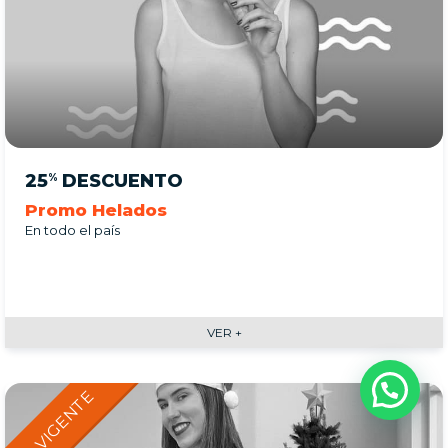
25
DESCUENTO
%
Promo Helados
En todo el país
VER +
¿Cómo podemos ayudarte?