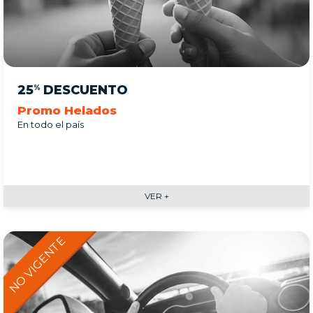
25
DESCUENTO
%
Promo Helados
En todo el país
VER +