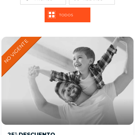
TODOS
25
DESCUENTO
%