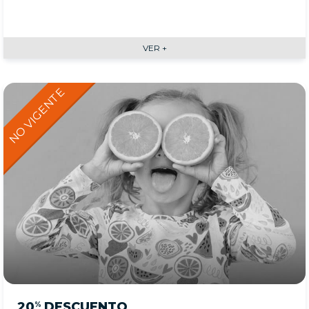
VER +
20
DESCUENTO
%